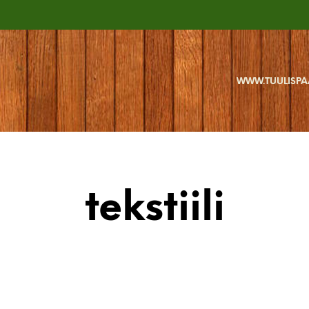
WWW.TUULISPA
tekstiili