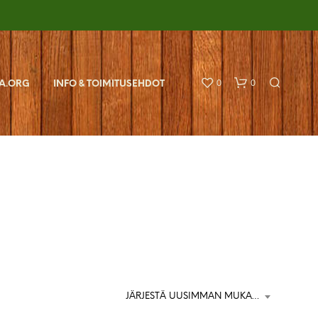
0
0
A.ORG
INFO & TOIMITUSEHDOT
O
S
T
O
JÄRJESTÄ UUSIMMAN MUKAAN
S