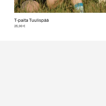
T-paita Tuulispää
25,00
€
VALITSE VAIHTOEHDOISTA
Tällä
tuotteella
on
useampi
muunnelma.
Voit
tehdä
valinnat
tuotteen
sivulla.