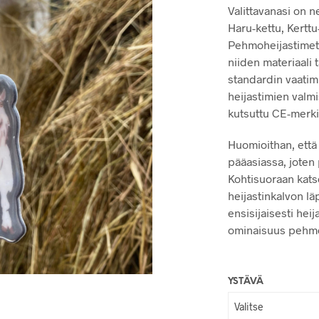
Valittavanasi on ne
Haru-kettu, Kertt
Pehmoheijastimet 
niiden materiaali
standardin vaatimu
heijastimien valmis
kutsuttu CE-merki
Huomioithan, että
pääasiassa, joten 
Kohtisuoraan kats
heijastinkalvon lä
ensisijaisesti hei
ominaisuus pehmo
YSTÄVÄ