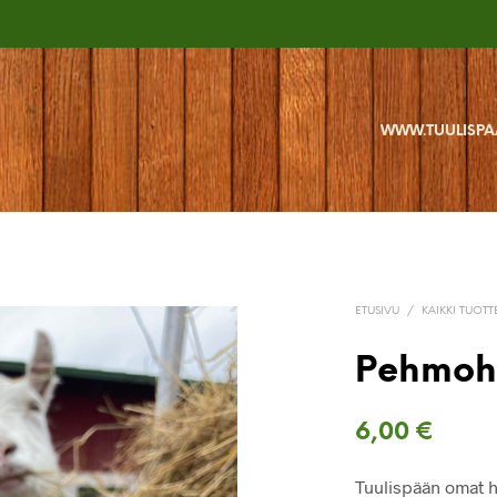
WWW.TUULISPA
ETUSIVU
/
KAIKKI TUOTT
Pehmohe
6,00
€
Tuulispään omat h