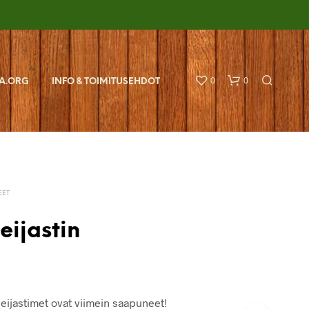
0
0
A.ORG
INFO & TOIMITUSEHDOT
EET
ijastin
O
S
T
O
S
eijastimet ovat viimein saapuneet!