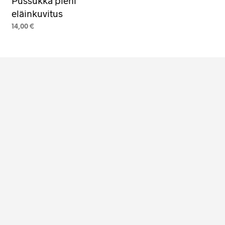
Pussukka pieni
eläinkuvitus
14,00
€
eella
VALITSE VAIHTOEHDOISTA
Tällä
tuotteella
mpi
on
nelma.
useampi
muunnelma.
ä
Voit
nat
tehdä
een
valinnat
a.
tuotteen
sivulla.