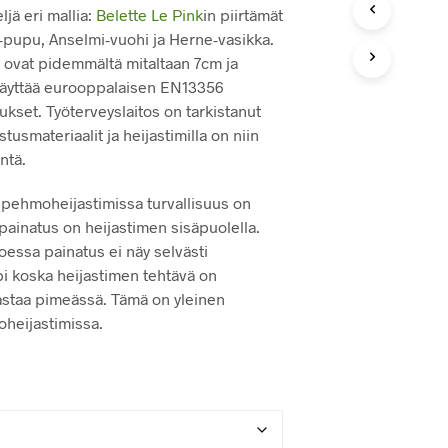
K
ljä eri mallia:
Belette Le Pink
in piirtämät
O
u-pupu, Anselmi-vuohi ja Herne-vasikka.
R
ovat pidemmältä mitaltaan 7cm ja
I
O
 täyttää eurooppalaisen EN13356
N
kset. Työterveyslaitos on tarkistanut
T
tusmateriaalit ja heijastimilla on niin
Y
H
ntä.
J
Ä
 pehmoheijastimissa turvallisuus on
.
painatus on heijastimen sisäpuolella.
oessa painatus ei näy selvästi
pi koska heijastimen tehtävä on
jastaa pimeässä. Tämä on yleinen
heijastimissa.