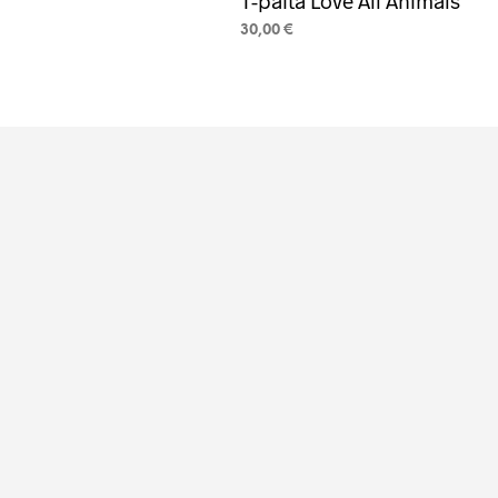
T-paita Love All Animals
30,00
€
VALITSE VAIHTOEHDOISTA
Tällä
tuotteel
on
useamp
muunne
Voit
tehdä
valinnat
tuottee
sivulla.