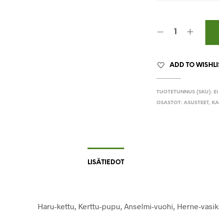
ADD TO WISHLI
TUOTETUNNUS (SKU):
E
OSASTOT:
ASUSTEET
,
KA
LISÄTIEDOT
Haru-kettu, Kerttu-pupu, Anselmi-vuohi, Herne-vasi