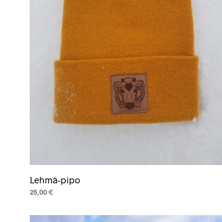
valinnat
tuotteen
sivulla.
Lehmä-pipo
25,00
€
VALITSE VAIHTOEHDOISTA
Tällä
tuotteella