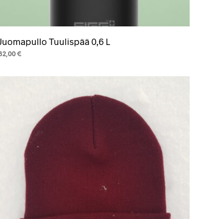
Juomapullo Tuulispää 0,6 L
32,00
€
VALITSE VAIHTOEHDOISTA
Tällä
tuotteella
on
useampi
muunnelma.
Voit
tehdä
valinnat
tuotteen
sivulla.