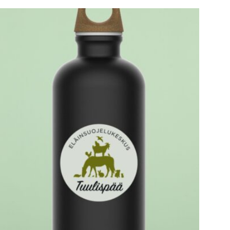
K
O
R
I
O
N
T
Y
H
J
Ä
.