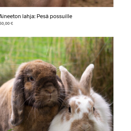
Aineeton lahja: Pesä possuille
50,00
€
LISÄÄ OSTOSKORIIN