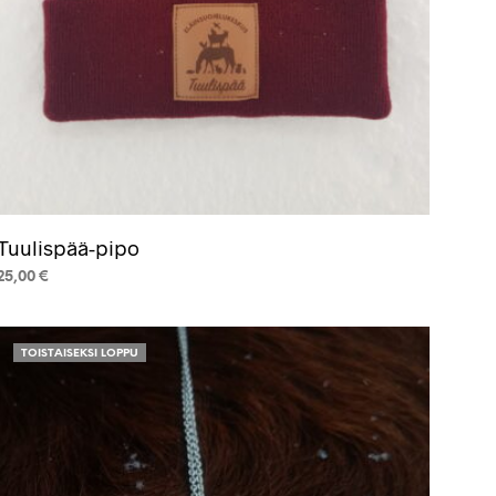
Tuulispää-pipo
25,00
€
VALITSE VAIHTOEHDOISTA
Tällä
tuotteella
TOISTAISEKSI LOPPU
on
useampi
muunnelma.
Voit
tehdä