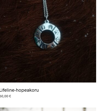
valinnat
tuotteen
sivulla.
Lifeline-hopeakoru
60,00
€
LUE LISÄÄ