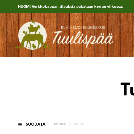
HUOM! Verkkokaupan tilauksia pakataan kerran viikossa.
T
SUODATA
ETUSIVU
/
SIVU 2