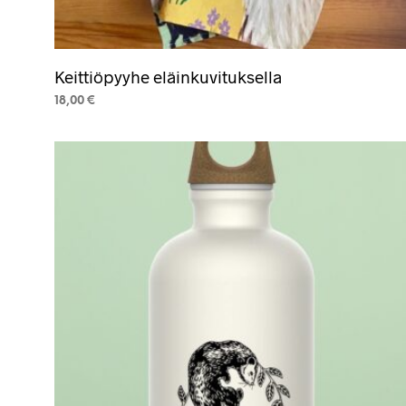
Keittiöpyyhe eläinkuvituksella
18,00
€
VALITSE VAIHTOEHDOISTA
Tällä
tuotteella
on
useampi
muunnelma.
Voit
tehdä
valinnat
tuotteen
sivulla.