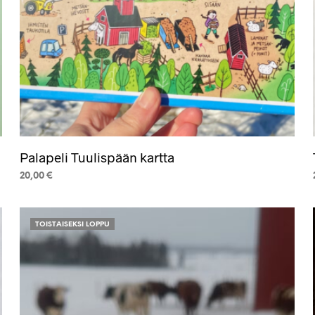
Palapeli Tuulispään kartta
20,00
€
LISÄÄ OSTOSKORIIN
TOISTAISEKSI LOPPU