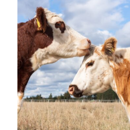
on
useampi
muunnelma.
Voit
tehdä
valinnat
tuotteen
sivulla.