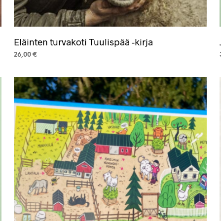
Eläinten turvakoti Tuulispää -kirja
26,00
€
LISÄÄ OSTOSKORIIN