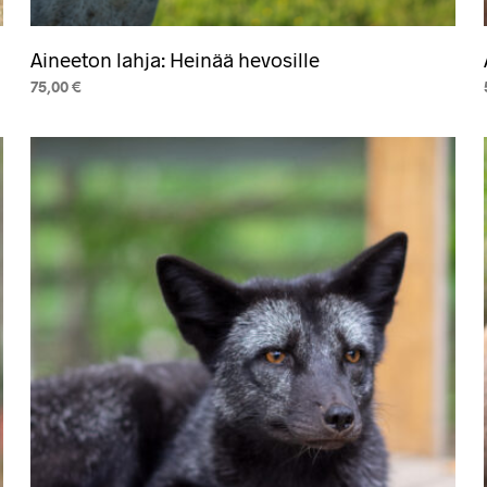
Aineeton lahja: Heinää hevosille
75,00
€
LISÄÄ OSTOSKORIIN