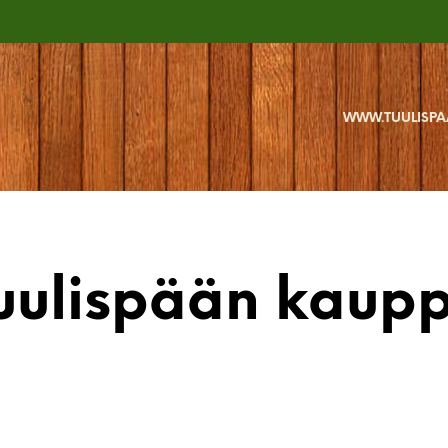
WWW.TUULISPA
uulispään kaup