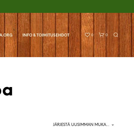
0
0
A.ORG
INFO & TOIMITUSEHDOT
pa
O
S
T
O
JÄRJESTÄ UUSIMMAN MUKAAN
S