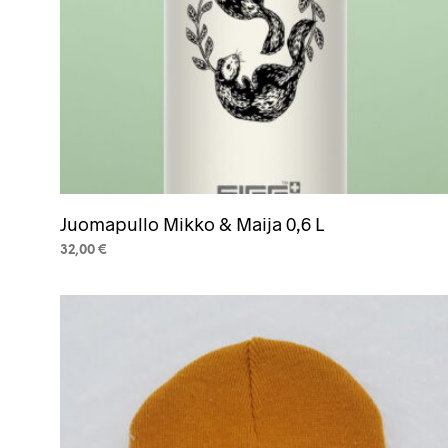
Juomapullo Mikko & Maija 0,6 L
32,00
€
VALITSE VAIHTOEHDOISTA
Tällä
tuotteella
on
useampi
muunnelma.
Voit
tehdä