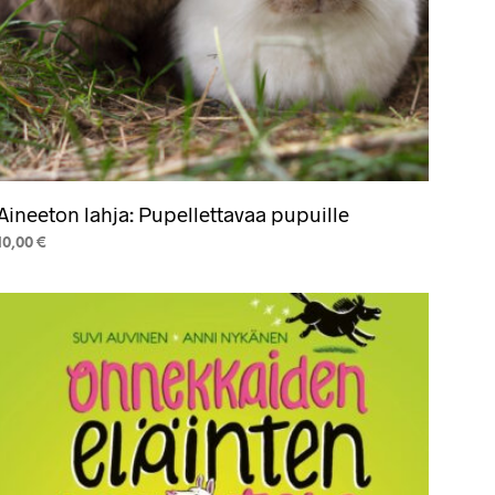
Aineeton lahja: Pupellettavaa pupuille
10,00
€
LISÄÄ OSTOSKORIIN