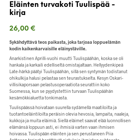
Eläinten turvakoti Tuulispää -
kirja
26,00
€
Sykähdyttävä teos paikasta, joka tarjoaa loppuelämän
kodin kaikenkarvaisille eläinystäville.
Anarkistinen Aprilli-vuohi muutti Tuulispäähän, koska se oli
hankala ja karkaili edelliseltä omistajaltaan. Hellyydenkipeä
Late-härkä päätyi Tuulispäähän, sillä sen syntymän todistanut
ohikulkija halusi pelastaa sen teurastukselta. Kesyn Oskari-
villisikaporsaan pelastusoperaatiota seurattiin koko
Suomessa, kun se pyydystettiin turvaan Tuulispäähän
kesämökkialuetta tonkimasta.
Tuulispäässä hoivataan suurella sydämellä maatiloilta ja
tuotantoeläintiloilta peräisin olevia hevosia, lampaita, naaleja,
kukkoja ja muita eläimiä. Siellä eläimet saavat elää luonnollisen
elämänsä loppuun asti, ei ihmisiä varten vaan ihmisen
hoivassa. Tuulispään eläinten ja sen perustaneen Piia