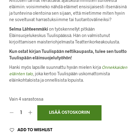
Anttosen tarinat herättävät ajatuksia ihmisten suhteesta
eläimiin: voisimmeko nähdä eläimet ensisijaisesti itsenäisinä
ja tuntevina olentoina sen sijaan, että mietimme miten hyvin
ne soveltuvat harrastuksiimme tai tuotantovälineiksi?
Selma Lähteenmäki
on työskennellyt pitkään
Eläinsuojelukeskus Tuulispäässä. Hän on valmistunut
kirjoittamisen maisteriohjelmasta Teatterikorkeakoulusta.
Kun ostat kirjan Tuulispään nettikaupasta, tulee sen tuotto
Tuulispään eläinsuojelutyöhön!
Hanki myös lapsille suunnattu hyvän mielen kirja
Onnekkaiden
eläinten talo
, joka kertoo Tuulispään uskomattomista
eläinkohtaloista ja onnellisista lopuista.
Vain 4 varastossa
LISÄÄ OSTOSKORIIN
ADD TO WISHLIST