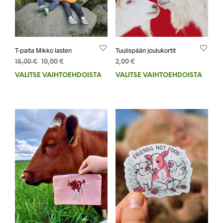
T-paita Mikko lasten
Tuulispään joulukortit
Alkuperäinen
Nykyinen
18,00
€
10,00
€
2,00
€
hinta
hinta
VALITSE VAIHTOEHDOISTA
Tällä
VALITSE VAIHTOEHDOISTA
Tällä
oli:
on:
tuotteella
tuott
18,00 €.
10,00 €.
on
on
useampi
usea
muunnelma.
muun
Voit
Voit
tehdä
tehd
valinnat
valin
tuotteen
tuot
sivulla.
sivul