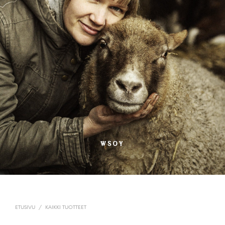
ETUSIVU
/
KAIKKI TUOTTEET