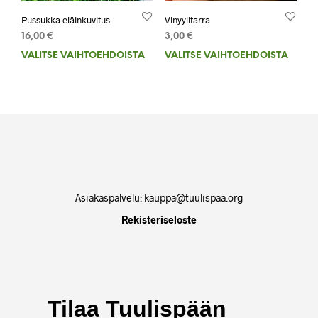
Pussukka eläinkuvitus
Vinyylitarra
16,00
€
3,00
€
VALITSE VAIHTOEHDOISTA
Tällä
VALITSE VAIHTOEHDOISTA
Tällä
tuotteella
tuott
on
on
useampi
usea
muunnelma.
muun
Voit
Voit
tehdä
tehd
valinnat
valin
tuotteen
tuot
sivulla.
sivul
Asiakaspalvelu: kauppa@tuulispaa.org
Rekisteriseloste